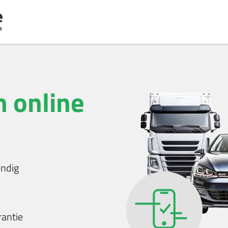
 online
endig
rantie