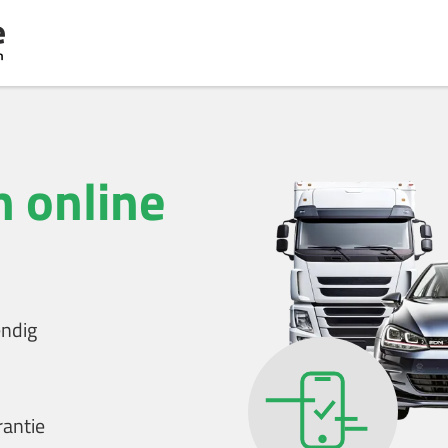
 online
endig
rantie